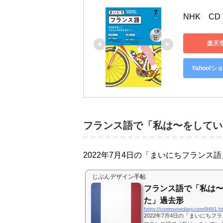
NHK　C
楽天
Yahoo!
フランス語で「私は〜をしてい
2022年7月4日の「まいにちフランス
じぶんデザイン手帖
フランス語で「私は
た」過去形
https://communediary.com/9491.h
2022年7月4日の「まいにち