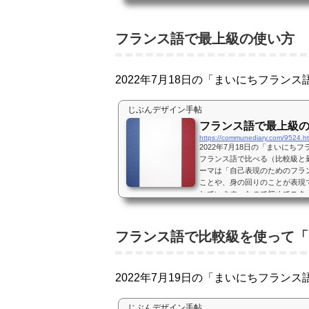
の一人です。4月からNHK語学
がらヒアリング、シャドーイン
ンス語で比較の表現〜より...
フランス語で最上級の使い方
2022年7月18日の「まいにちフラン
じぶんデザイン手帖
フランス語で最上級
https://communediary.com/9524.h
2022年7月18日の「まいに
フランス語で比べる（比較級と
ーマは「自己表現のためのフラ
ことや、身の回りのことが表現
れています。なので初めてスタ
ていて私もその一人です。4月か
語」を聴きながらヒアリング、
います。フランス語で最上...
フランス語で比較級を使って「
2022年7月19日の「まいにちフラン
じぶんデザイン手帖