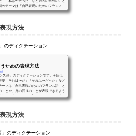
た」「私は〜だった」など過去の自分のこと
期のテーマは「自己表現のためのフランス
で自分のことや、身の回りのことが表現でき
置いてくれています。なので初めてスタート
かと思っていて私もその一人です。4月から
表現方法
ちフランス語」を聴きながらヒアリング、シャ
語」のディクテーション
言うための表現方法
tml
フランス語」のディクテーションです。今回は
表現「それは〜だ」「それは〜だった」など
テーマは「自己表現のためのフランス語」と
のことや、身の回りのことが表現できるよう
くれています。なので初めてスタートの人に
ていて私もその一人です。4月からNHK語
ス語」を聴きながらヒアリング、シャドーイ
表現方法
ス語」のディクテーション