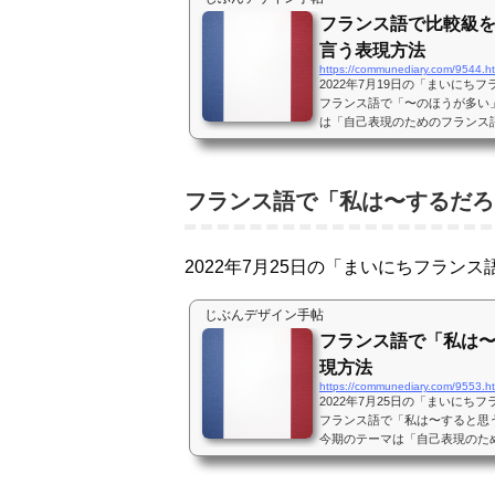
フランス語で比較級
言う表現方法
https://communediary.com/9544.h
2022年7月19日の「まいに
フランス語で「〜のほうが多い
は「自己表現のためのフランス
や、身の回りのことが表現でき
います。なので初めてスタート
て私もその一人です。4月からN
フランス語で「私は〜するだろ
を聴きながらヒアリング、シャ
す。フランス語で比較級を...
2022年7月25日の「まいにちフラン
じぶんデザイン手帖
フランス語で「私は
現方法
https://communediary.com/9553.h
2022年7月25日の「まいに
フランス語で「私は〜すると思
今期のテーマは「自己表現のた
で自分のことや、身の回りのこ
置いてくれています。なので初