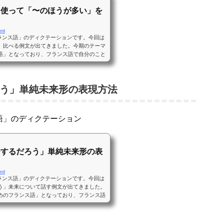
を使って「〜のほうが多い」を
tml
ちフランス語」のディクテーションです。今回は
」比べる例文が出てきました。今期のテーマ
語」となっており、フランス語で自分のこと
るように基礎的な練習に重点を置いてくれて
の人にはとてもいいんじゃないかと思ってい
HK語学ラジオ講座「まいにちフランス語」
う」単純未来形の表現方法
ドーイング、ディクテーションを行っていま
ス語」のディクテーション
〜するだろう」単純未来形の表
tml
ちフランス語」のディクテーションです。今回は
う」未来について話す例文が出てきました。
めのフランス語」となっており、フランス語
とが表現できるように基礎的な練習に重点を
めてスタートの人にはとてもいいんじゃない