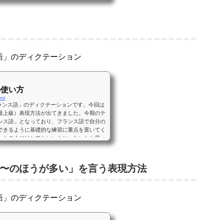
ラジオ講座「まいにちフランス語」を聴きな
グ、ディクテーションを行っています。フラ
ス語」のディクテーション
の使い方
tml
ちフランス語」のディクテーションです。今回は
最上級）表現方法が出てきました。今期のテ
ンス語」となっており、フランス語で自分の
できるように基礎的な練習に重点を置いてく
ートの人にはとてもいいんじゃないかと思っ
らNHK語学ラジオ講座「まいにちフランス
シャドーイング、ディクテーションを行って
〜のほうが多い」を言う表現方法
ス語」のディクテーション