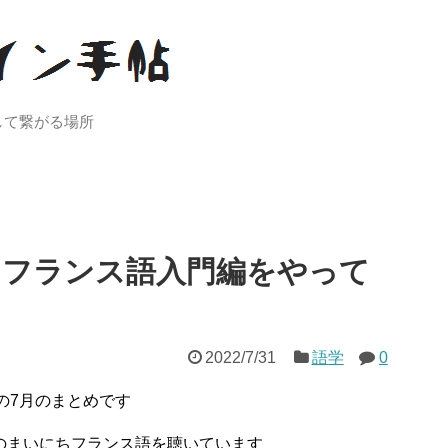
して繋がる場所
ちフランス語入門編をやって
2022/7/31
語学
0
の7月のまとめです
座のまいにちフランス語を聴いています