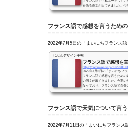
フランス語で「私は〜をしてい
を語る例文が出てきました。今
語」となっており、フランス語
るように基礎的な練習に重点を
の人にはとてもいいんじゃない
フランス語で感想を言うための
NHK語学ラジオ講座「まいに
ドーイング、ディクテーショ...
2022年7月5日の「まいにちフランス
じぶんデザイン手帖
フランス語で感想を
https://communediary.com/9503.h
2022年7月5日の「まいにち
フランス語で感想を言うための
の例文が出てきました。今期の
なっており、フランス語で自分
に基礎的な練習に重点を置いて
はとてもいいんじゃないかと思っ
学ラジオ講座「まいにちフラン
ング、ディクテーションを...
フランス語で天気について言う
2022年7月11日の「まいにちフラン