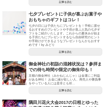
記事を読む
七夕プレゼントに子供が喜ぶお菓子や
おもちゃのギフトはコレ！
七夕の日には子供たちにプレゼントを！手軽に渡せ
るおすすめのプレゼントや子供が喜ぶ人気の七夕ギ
フトをご紹介いたします。これからの夏休みが始ま
る子供たちにプレゼントするなら自由研究のヒント
や手助けができるようなプレゼントなんかもおすす
めです！by みどり
記事を読む
御金神社の初詣の混雑状況は？参拝ま
での待ち時間や限定の御朱印も！
京都の御金神社（みかねじんじゃ）は金運にご利益
がある神社！ お金に縁が欲しい人、商売人や勝負事
をやっている人には是非とも祈...
記事を読む
隅田川花火大会2017の日程とゆった