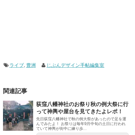
ライブ
,
豊洲
じぶんデザイン手帖編集室
関連記事
荻窪八幡神社のお祭り秋の例大祭に行
って神輿や屋台を見てきたよレポ！
先日荻窪八幡神社で秋の例大祭があったので足を運
んでみたよ！ お祭りは毎年9月中旬の土日に行われ
ていて神輿が街中に練り歩...