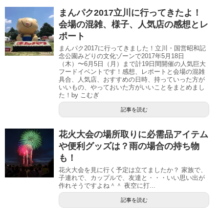
まんパク2017立川に行ってきたよ！
会場の混雑、様子、人気店の感想とレ
ポート
まんパク2017に行ってきました！立川・国営昭和記
念公園みどりの文化ゾーンで2017年5月18日
（木）〜6月5日（月）まで計19日間開催の人気巨大
フードイベントです！感想、レポートと会場の混雑
具合、人気店、おすすめの日時、持っていった方が
いいもの、やっておいた方がいいことをまとめまし
た！by こむぎ
記事を読む
花火大会の場所取りに必需品アイテム
や便利グッズは？雨の場合の持ち物
も！
花火大会を見に行く予定は立てましたか？ 家族で、
子連れで、カップルで、友達と・・・いい思い出が
作れそうですよね＾＾ 夜空に打...
記事を読む