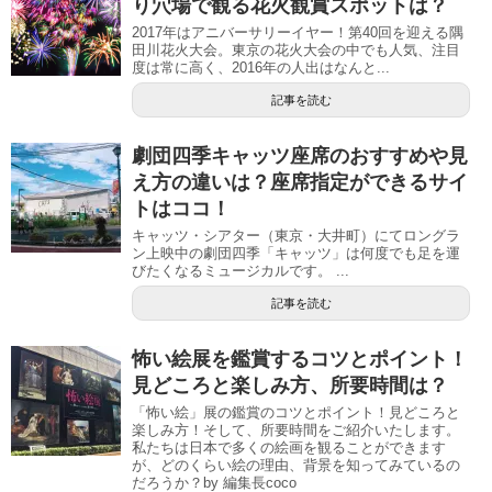
り穴場で観る花火観賞スポットは？
2017年はアニバーサリーイヤー！第40回を迎える隅
田川花火大会。東京の花火大会の中でも人気、注目
度は常に高く、2016年の人出はなんと...
記事を読む
劇団四季キャッツ座席のおすすめや見
え方の違いは？座席指定ができるサイ
トはココ！
キャッツ・シアター（東京・大井町）にてロングラ
ン上映中の劇団四季「キャッツ」は何度でも足を運
びたくなるミュージカルです。 ...
記事を読む
怖い絵展を鑑賞するコツとポイント！
見どころと楽しみ方、所要時間は？
「怖い絵」展の鑑賞のコツとポイント！見どころと
楽しみ方！そして、所要時間をご紹介いたします。
私たちは日本で多くの絵画を観ることができます
が、どのくらい絵の理由、背景を知ってみているの
だろうか？by 編集長coco