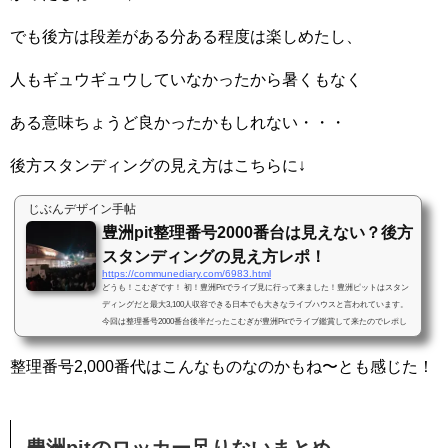
でも後方は段差がある分ある程度は楽しめたし、
人もギュウギュウしていなかったから暑くもなく
ある意味ちょうど良かったかもしれない・・・
後方スタンディングの見え方はこちらに↓
じぶんデザイン手帖
豊洲pit整理番号2000番台は見えない？後方
スタンディングの見え方レポ！
https://communediary.com/6983.html
どうも！こむぎです！ 初！豊洲Pitでライブ見に行って来ました！豊洲ピットはスタン
ディングだと最大3,100人収容できる日本でも大きなライブハウスと言われています。
今回は整理番号2000番台後半だったこむぎが豊洲Pitでライブ鑑賞して来たのでレポし
たいと思います！入場までの待ち時間や、スタンディング後方エリアでの見え方、ドリ
ンク交換などなどをまとめたよ！豊洲pit整理番号2000番台後半だった！会場入場までの
整理番号2,000番代はこんなものなのかもね〜とも感じた！
待ち時間は？ 今回豊洲ピットのライブは初めて！ ライブのチケットが届いたのが２週
間前で、整理番号をその時初め...