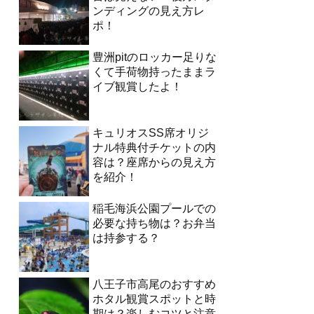
ンディングの見え方レ
ポ！
豊洲pitのロッカー足りな
くて手荷物持ったままラ
イブ観賞したよ！
キュリオスSS席オリジ
ナル特典付チケットの内
容は？座席からの見え方
を紹介！
稲毛海浜公園プールでの
必要な持ち物は？お弁当
は持参する？
八王子市高尾のおすすめ
ホタル観賞スポットと時
期は？楽しむコツと注意