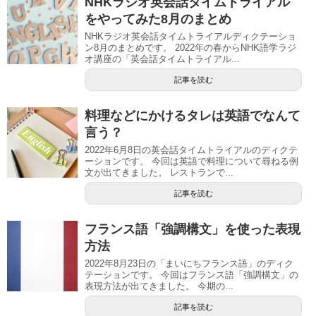
NHKラジオ英会話タイムトライアル
をやってみた8月のまとめ
NHKラジオ英会話タイムトライアルディクテーショ
ン8月のまとめです。 2022年の春からNHK語学ラジ
オ講座の「英会話タイムトライアル...
記事を読む
料理などにかけるタレは英語でなんて
言う？
2022年6月8日の英会話タイムトライアルのディクテ
ーションです。 今回は英語で料理について尋ねる例
文が出てきました。 レストランで...
記事を読む
フランス語「強調構文」を使った表現
方法
2022年8月23日の「まいにちフランス語」のディク
テーションです。 今回はフランス語「強調構文」の
表現方法が出てきました。 今期の...
記事を読む