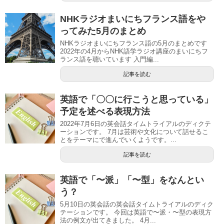
NHKラジオまいにちフランス語をや
ってみた5月のまとめ
NHKラジオまいにちフランス語の5月のまとめです
2022年の4月からNHK語学ラジオ講座のまいにちフ
ランス語を聴いています 入門編...
記事を読む
英語で「〇〇に行こうと思っている」
予定を述べる表現方法
2022年7月6日の英会話タイムトライアルのディクテ
ーションです。 7月は芸術や文化について話せるこ
とをテーマにで進んでいくようです。...
記事を読む
英語で「〜派」「〜型」をなんとい
う？
5月10日の英会話の英会話タイムトライアルのディク
テーションです。 今回は英語で〜派・〜型の表現方
法の例文が出てきました。 4月...