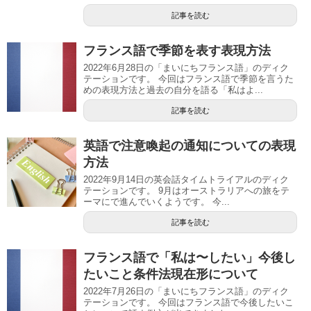
記事を読む
フランス語で季節を表す表現方法
2022年6月28日の「まいにちフランス語」のディク
テーションです。 今回はフランス語で季節を言うた
めの表現方法と過去の自分を語る「私はよ...
記事を読む
英語で注意喚起の通知についての表現
方法
2022年9月14日の英会話タイムトライアルのディク
テーションです。 9月はオーストラリアへの旅をテ
ーマにで進んでいくようです。 今...
記事を読む
フランス語で「私は〜したい」今後し
たいこと条件法現在形について
2022年7月26日の「まいにちフランス語」のディク
テーションです。 今回はフランス語で今後したいこ