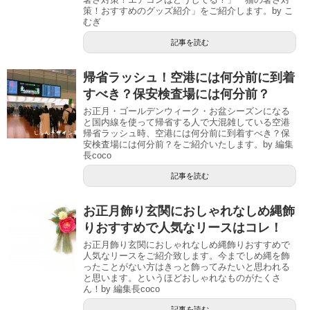
策！おすすめのグッズ紹介」をご紹介します。by こ
むぎ
記事を読む
帰省ラッシュ！空港には何分前に到着
すべき？保安検査場には何分前？
お正月・ゴールデンウィーク・お盆シーズンになる
と国内線を使って帰省する人で大混雑している空港
帰省ラッシュ時、空港には何分前に到着すべき？保
安検査場には何分前？をご紹介いたします。by 編集
長coco
記事を読む
お正月飾り玄関におしゃれなしめ縄飾
りおすすめで人気なリースはコレ！
お正月飾り玄関におしゃれなしめ縄飾りおすすめで
人気なリースをご紹介致します。今までしめ縄を飾
ったことがない方はきっと飾ってみたいと思われる
と思います。というほどおしゃれなものがたくさ
ん！by 編集長coco
記事を読む