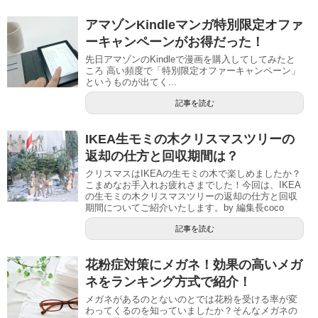
アマゾンKindleマンガ特別限定オファ
ーキャンペーンがお得だった！
先日アマゾンのKindleで漫画を購入してしてみたと
ころ 高い頻度で「特別限定オファーキャンペーン」
というものが出てく...
記事を読む
IKEA生モミの木クリスマスツリーの
返却の仕方と回収期間は？
クリスマスはIKEAの生モミの木で楽しめましたか？
こまめなお手入れお疲れさまでした！今回は、IKEA
の生モミの木クリスマスツリーの返却の仕方と回収
期間についてご紹介いたします。by 編集長coco
記事を読む
花粉症対策にメガネ！効果の高いメガ
ネをランキング方式で紹介！
メガネがあるのとないのとでは花粉を受ける率が変
わってくるのを知っていましたか？そんなメガネの