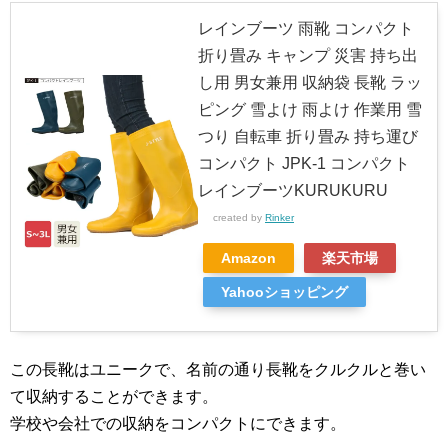
レインブーツ 雨靴 コンパクト
折り畳み キャンプ 災害 持ち出
し用 男女兼用 収納袋 長靴 ラッ
ピング 雪よけ 雨よけ 作業用 雪
つり 自転車 折り畳み 持ち運び
コンパクト JPK-1 コンパクト
レインブーツKURUKURU
created by
Rinker
Amazon
楽天市場
Yahooショッピング
この長靴はユニークで、名前の通り長靴をクルクルと巻い
て収納することができます。
学校や会社での収納をコンパクトにできます。