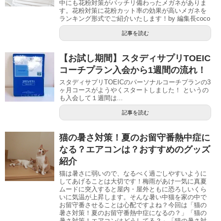
中にも花粉対策がバッチリ備わったメガネがありま
す。花粉対策に花粉カット率の効果が高いメガネを
ランキング形式でご紹介いたします！by 編集長coco
記事を読む
【お試し期間】スタディサプリTOEIC
コーチプラン入会から1週間の流れ！
スタディサプリTOEICのパーソナルコーチプランの3
ヶ月コースがようやくスタートしました！ というの
も入会して１週間は...
記事を読む
猫の暑さ対策！夏のお留守番熱中症に
なる？エアコンは？おすすめのグッズ
紹介
猫は暑さに弱いので、なるべく過ごしやすいように
してあげることは大切です！梅雨があけ一気に真夏
ムードに突入すると屋内・屋外ともに恐ろしいくら
いに気温が上昇します。そんな暑い中猫を家の中で
お留守番させることは心配ですよね？今回は「猫の
暑さ対策！夏のお留守番熱中症になるの？」「猫の
暑さ対策！エアコンはどうしてる？」「猫の暑さ対