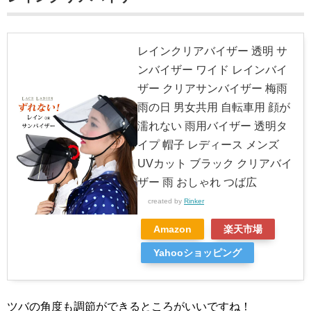
レインクリアバイザー 透明 サ
ンバイザー ワイド レインバイ
ザー クリアサンバイザー 梅雨
雨の日 男女共用 自転車用 顔が
濡れない 雨用バイザー 透明タ
イプ 帽子 レディース メンズ
UVカット ブラック クリアバイ
ザー 雨 おしゃれ つば広
created by
Rinker
Amazon
楽天市場
Yahooショッピング
ツバの角度も調節ができるところがいいですね！