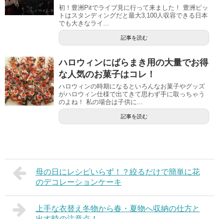
初！豊洲Pitでライブ見に行って来ました！ 豊洲ピッ
トはスタンディングだと最大3,100人収容できる日本
でも大きなライ...
記事を読む
ハロウィンにばらまき用の大量でお得
な人気のお菓子はコレ！
ハロウィンの時期になるといろんなお菓子やグッズ
がハロウィン仕様で出てきて思わず手に取っちゃう
のよね！ 私の場合は子供に...
記事を読む
母の日にレシピいらず！？絞るだけで簡単に花
のデコレーションケーキ
上手な衣替え冬物から春・夏物へ収納の仕方と
出す時の注意点！