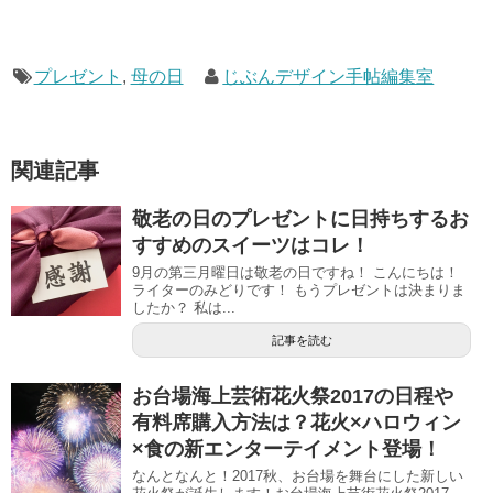
プレゼント
,
母の日
じぶんデザイン手帖編集室
関連記事
敬老の日のプレゼントに日持ちするお
すすめのスイーツはコレ！
9月の第三月曜日は敬老の日ですね！ こんにちは！
ライターのみどりです！ もうプレゼントは決まりま
したか？ 私は...
記事を読む
お台場海上芸術花火祭2017の日程や
有料席購入方法は？花火×ハロウィン
×食の新エンターテイメント登場！
なんとなんと！2017秋、お台場を舞台にした新しい