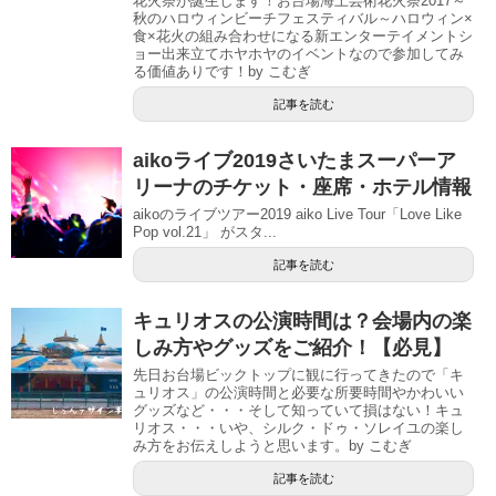
花火祭が誕生します！お台場海上芸術花火祭2017～
秋のハロウィンビーチフェスティバル～ハロウィン×
食×花火の組み合わせになる新エンターテイメントシ
ョー出来立てホヤホヤのイベントなので参加してみ
る価値ありです！by こむぎ
記事を読む
aikoライブ2019さいたまスーパーア
リーナのチケット・座席・ホテル情報
aikoのライブツアー2019 aiko Live Tour「Love Like
Pop vol.21」 がスタ...
記事を読む
キュリオスの公演時間は？会場内の楽
しみ方やグッズをご紹介！【必見】
先日お台場ビックトップに観に行ってきたので「キ
ュリオス」の公演時間と必要な所要時間やかわいい
グッズなど・・・そして知っていて損はない！キュ
リオス・・・いや、シルク・ドゥ・ソレイユの楽し
み方をお伝えしようと思います。by こむぎ
記事を読む