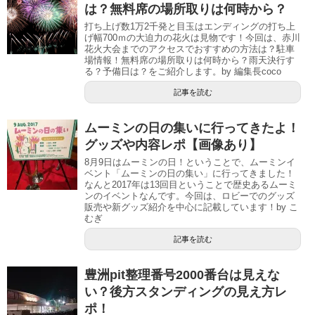
は？無料席の場所取りは何時から？
打ち上げ数1万2千発と目玉はエンディングの打ち上
げ幅700ｍの大迫力の花火は見物です！今回は、赤川
花火大会までのアクセスでおすすめの方法は？駐車
場情報！無料席の場所取りは何時から？雨天決行す
る？予備日は？をご紹介します。by 編集長coco
記事を読む
ムーミンの日の集いに行ってきたよ！
グッズや内容レポ【画像あり】
8月9日はムーミンの日！ということで、ムーミンイ
ベント「ムーミンの日の集い」に行ってきました！
なんと2017年は13回目ということで歴史あるムーミ
ンのイベントなんです。今回は、ロビーでのグッズ
販売や新グッズ紹介を中心に記載しています！by こ
むぎ
記事を読む
豊洲pit整理番号2000番台は見えな
い？後方スタンディングの見え方レ
ポ！