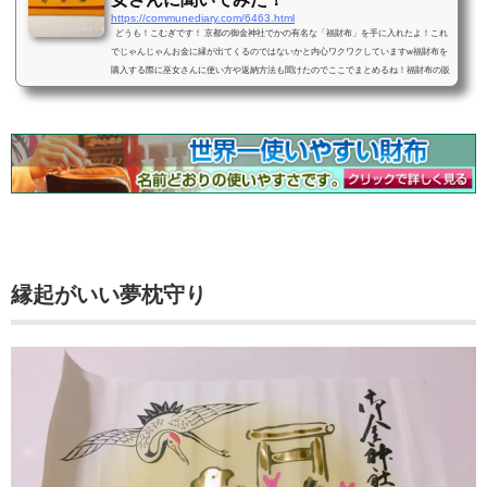
https://communediary.com/6463.html
どうも！こむぎです！ 京都の御金神社でかの有名な「福財布」を手に入れたよ！これ
でじゃんじゃんお金に縁が出てくるのではないかと内心ワクワクしていますw福財布を
購入する際に巫女さんに使い方や返納方法も聞けたのでここでまとめるね！福財布の販
売時間帯や売り切れる恐れのある日も紹介してるよ！御金神社の福財布の買える時間帯
や売り切れはある？ 福財布は売り切れることもあるんだって！？京都にある御金神社
のご利益は特に金運や財運に強い場所なんだよ！テレビで取り上げられることも多い神
社だから知っている人も多...
縁起がいい夢枕守り