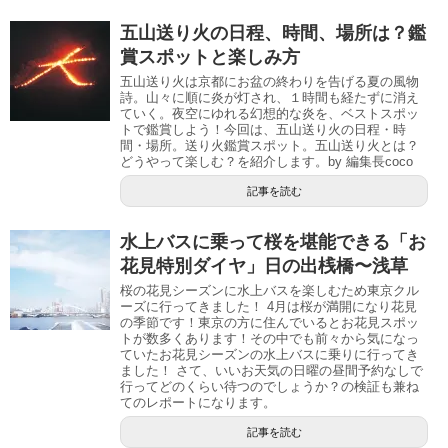
五山送り火の日程、時間、場所は？鑑
賞スポットと楽しみ方
五山送り火は京都にお盆の終わりを告げる夏の風物
詩。山々に順に炎が灯され、１時間も経たずに消え
ていく。夜空にゆれる幻想的な炎を、ベストスポッ
トで鑑賞しよう！今回は、五山送り火の日程・時
間・場所。送り火鑑賞スポット。五山送り火とは？
どうやって楽しむ？を紹介します。by 編集長coco
記事を読む
水上バスに乗って桜を堪能できる「お
花見特別ダイヤ」日の出桟橋〜浅草
桜の花見シーズンに水上バスを楽しむため東京クル
ーズに行ってきました！ 4月は桜が満開になり花見
の季節です！東京の方に住んでいるとお花見スポッ
トが数多くあります！その中でも前々から気になっ
ていたお花見シーズンの水上バスに乗りに行ってき
ました！ さて、いいお天気の日曜の昼間予約なしで
行ってどのくらい待つのでしょうか？の検証も兼ね
てのレポートになります。
記事を読む