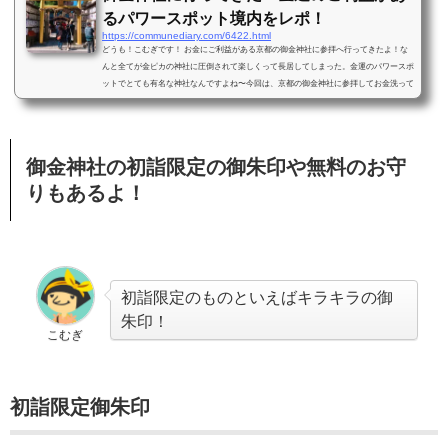
るパワースポット境内をレポ！
https://communediary.com/6422.html
どうも！こむぎです！ お金にご利益がある京都の御金神社に参拝へ行ってきたよ！な
んと全てが金ピカの神社に圧倒されて楽しくって長居してしまった。金運のパワースポ
ットでとても有名な神社なんですよね〜今回は、京都の御金神社に参拝してお金洗って
きたから御金神社の境内やお守り・おみくじ・御朱印などを中心にレポしてま〜す！御
金神社に参拝してお金を洗ってみた！ お金神社の鳥居にびっくり！！ 金運アップのご
利益を得ようと京都の御金神社へ参拝へ行ってきたよ！「御金神社」は「おかねじんじ
ゃ」ではなく「みかねじんじゃ...
御金神社の初詣限定の御朱印や無料のお守
りもあるよ！
初詣限定のものといえばキラキラの御
朱印！
こむぎ
初詣限定御朱印