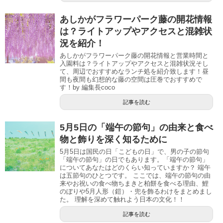
あしかがフラワーパーク藤の開花情報
は？ライトアップやアクセスと混雑状
況を紹介！
あしかがフラワーパーク藤の開花情報と営業時間と
入園料は？ライトアップやアクセスと混雑状況そし
て、周辺でおすすめなランチ処を紹介致します！昼
間も夜間も幻想的な藤の空間は圧巻でおすすめで
す！by 編集長coco
記事を読む
5月5日の「端午の節句」の由来と食べ
物と飾りを深く知るために
5月5日は国民の日「こどもの日」で、男の子の節句
「端午の節句」の日でもあります。「端午の節句」
についてあなたはどのくらい知っていますか？ 端午
は五節句のひとつです。 ここでは、端午の節句の由
来やお祝いの食べ物ちまきと柏餅を食べる理由、鯉
のぼりや5月人形（鎧）・兜を飾るわけをまとめまし
た。 理解を深めて触れよう日本の文化！！
記事を読む