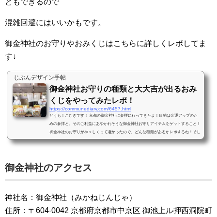
ともできるので
混雑回避にはいいかもです。
御金神社のお守りやおみくじはこちらに詳しくレポしてま
す↓
じぶんデザイン手帖
御金神社お守りの種類と大大吉が出るおみ
くじをやってみたレポ！
https://communediary.com/6457.html
どうも！こむぎです！ 京都の御金神社に参拝に行ってきたよ！目的は金運アップのた
めの参拝と、そのご利益にあやかれそうな御金神社お守りアイテムをゲットすること！
御金神社のお守りが神々しくって凄かったので、どんな種類があるかレポするね！そし
てこむぎが購入したお守りも披露します！大大吉が出る御金みくじもやってみたよ＾＾
御金神社の人気のお守りは福財布 社務所に声を掛けないと購入できないお守りがある
よ！ 御金神社のお守りは神社を入って左手側にあったよ！テントの中で御守りやおみ
御金神社のアクセス
くじが購入できるようになってい...
神社名：御金神社（みかねじんじゃ）
住所：〒604-0042 京都府京都市中京区 御池上ル押西洞院町