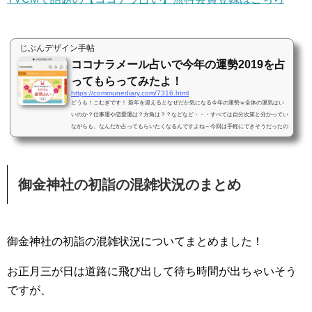
じぶんデザイン手帖
ココナラメール占いで今年の運勢2019を占
ってもらってみたよ！
https://communediary.com/7316.html
どうも！こむぎです！ 新年を迎えるとなぜだか気になる今年の運勢ｗ全体の運気はい
いのか？仕事運や恋愛運は？方角は？？などなど・・・すべては自分次第と分かってい
ながらも、なんだか占ってもらいたくなるんですよね～今回は手軽にできそうだったの
で、ココナラメール占いで2019年の運勢を占ってもらったよ！人気の占い師の見つけ方
や購入の仕方～占いの回答が届くまで、占いの結果などをまとめてみたよ！ココナラメ
ール占いで今年の運勢を！人気の占い師の見つけ方 占い大好きなこむぎです！ココナ
ラメール占いをやってみたよ！ ...
御金神社の初詣の混雑状況のまとめ
御金神社の初詣の混雑状況についてまとめました！
お正月三が日は道路に飛び出して待ち時間が出ちゃいそう
ですが、