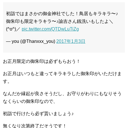
初詣ではまさかの御金神社でした！鳥居もキラキラ〜♪
御朱印も限定キラキラ〜♪諭吉さん銭洗いもしたよ＼
(^o^)／
pic.twitter.com/QTDwLuTiZg
— you (@Thanxxx_you)
2017年1月3日
お正月限定の御朱印は必ずもらおう！
お正月はいつもと違ってキラキラした御朱印がいただけま
す。
なんだか縁起が良さそうだし、お守りがわりにもなりそう
なくらいの御朱印なので、
初詣で行けたら必ず貰いましょう♪
無くなり次第終了だそうです！