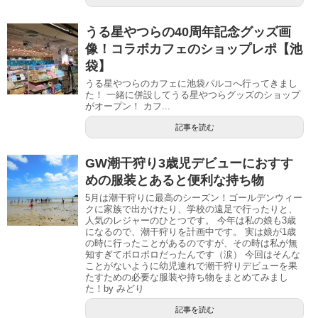
うる星やつらの40周年記念グッズ画
像！コラボカフェのショップレポ【池
袋】
うる星やつらのカフェに池袋パルコへ行ってきまし
た！ 一緒に併設してうる星やつらグッズのショップ
がオープン！ カフ...
記事を読む
GW潮干狩り3歳児デビューにおすす
めの服装とあると便利な持ち物
5月は潮干狩りに最高のシーズン！ゴールデンウィー
クに家族で出かけたり、学校の遠足で行ったりと、
人気のレジャーのひとつです。 今年は私の娘も3歳
になるので、潮干狩りを計画中です。 実は娘が1歳
の時に行ったことがあるのですが、その時は私が無
知すぎてボロボロだったんです（涙） 今回はそんな
ことがないように幼児連れで潮干狩りデビューを果
たすための必要な服装や持ち物をまとめてみまし
た！by みどり
記事を読む