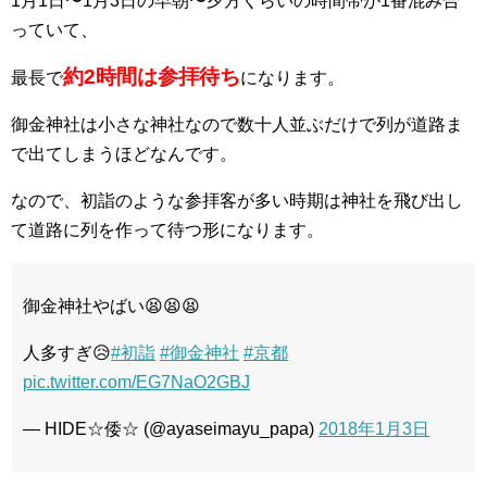
1月1日〜1月3日の早朝〜夕方くらいの時間帯が1番混み合
っていて、
約2時間は参拝待ち
最長で
になります。
御金神社は小さな神社なので数十人並ぶだけで列が道路ま
で出てしまうほどなんです。
なので、初詣のような参拝客が多い時期は神社を飛び出し
て道路に列を作って待つ形になります。
御金神社やばい😫😫😫
人多すぎ😥
#初詣
#御金神社
#京都
pic.twitter.com/EG7NaO2GBJ
— HIDE☆倭☆ (@ayaseimayu_papa)
2018年1月3日