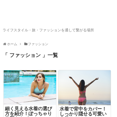
ライフスタイル・旅・ファッションを通して繋がる場所
ホーム
ファッション
「 ファッション 」一覧
細く見える水着の選び
水着で背中をカバー！
方を紹介！ぽっちゃり
しっかり隠せる可愛い