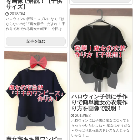
を画像で解説！【子供
サイズ】
2018/9/4
ハロウィンの仮装コスプレになくては
ならないのが「魔女帽子」だよね！ 手
作りで布で作る魔女の帽子！ 今回は...
記事を読む
ハロウィン子供に手作
りで簡単魔女の衣装作
り方を画像で説明！
2018/9/2
ハロウィンには子供に魔女になっても
らっちゃいたいよね～ 魔女はそうだな
～やっぱり真っ黒のドレスなんじゃな
いかな！ ...
魔女宅キキ風ワンピー