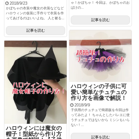
ゃ！かぼちゃ！ 今回は、かぼちゃのお
2018/9/23
ばけの...
かぼちゃの衣装や魔女の衣装などなど
ハロウィンの仮装に手作りで衣装を作
ってあげるのはいいよね。 人と被る...
記事を読む
記事を読む
ハロウィンの子供に可
愛い簡単なチュチュの
作り方を画像で解説！
2018/9/9
子供用のチュチュで簡易版を今回は作
ってみたよ！ ちゃんとしたバレエに使
うチュチュではないから ミシンもいら
ない！...
ハロウィンには魔女の
帽子！型紙から作り方
記事を読む