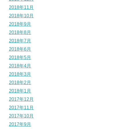
2018年11月
2018年10月
2018年9月
2018年8月
2018年7月
2018年6月
2018年5月
2018年4月
2018年3月
2018年2月
2018年1月
2017年12月
2017年11月
2017年10月
2017年9月