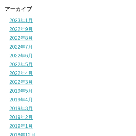
アーカイブ
2023年1月
2022年9月
2022年8月
2022年7月
2022年6月
2022年5月
2022年4月
2022年3月
2019年5月
2019年4月
2019年3月
2019年2月
2019年1月
2018年12月