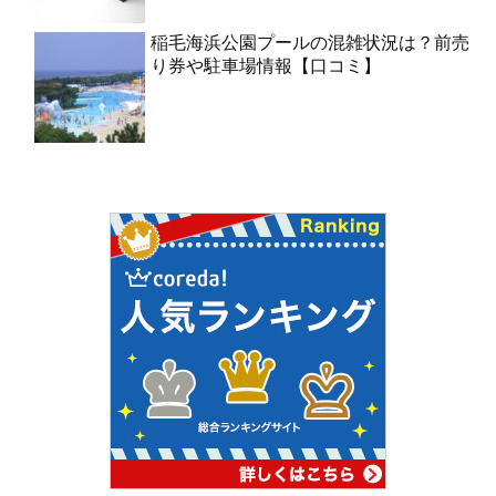
稲毛海浜公園プールの混雑状況は？前売
り券や駐車場情報【口コミ】