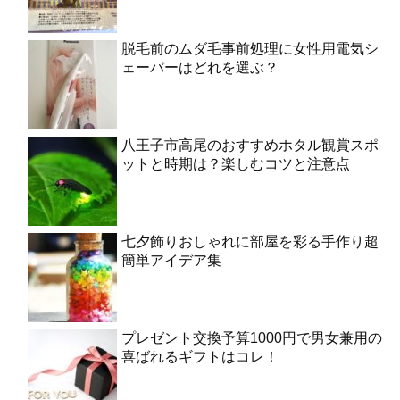
脱毛前のムダ毛事前処理に女性用電気シ
ェーバーはどれを選ぶ？
八王子市高尾のおすすめホタル観賞スポ
ットと時期は？楽しむコツと注意点
七夕飾りおしゃれに部屋を彩る手作り超
簡単アイデア集
プレゼント交換予算1000円で男女兼用の
喜ばれるギフトはコレ！