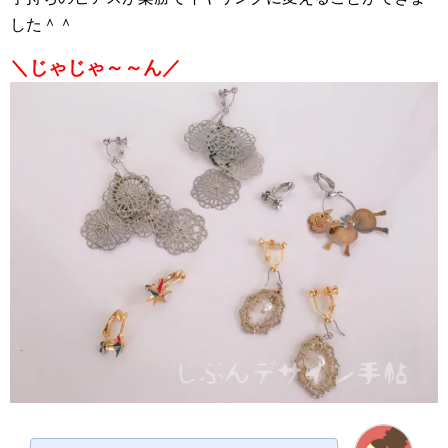
した＾＾
＼じゃじゃ～～ん／