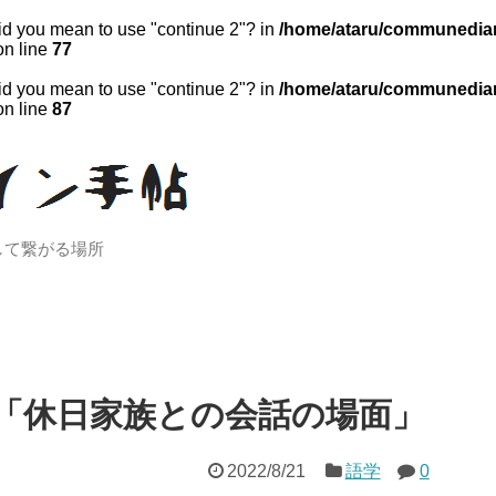
 Did you mean to use "continue 2"? in
/home/ataru/communediar
n line
77
 Did you mean to use "continue 2"? in
/home/ataru/communediar
n line
87
して繋がる場所
「休日家族との会話の場面」
2022/8/21
語学
0