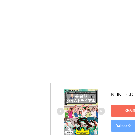
NHK　C
楽天
Yahoo!