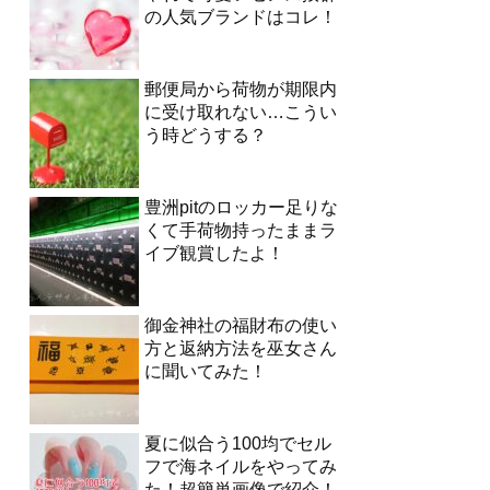
の人気ブランドはコレ！
郵便局から荷物が期限内
に受け取れない…こうい
う時どうする？
豊洲pitのロッカー足りな
くて手荷物持ったままラ
イブ観賞したよ！
御金神社の福財布の使い
方と返納方法を巫女さん
に聞いてみた！
夏に似合う100均でセル
フで海ネイルをやってみ
た！超簡単画像で紹介！