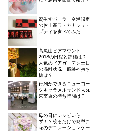
資生堂パーラー空港限定
のお土産ラ・ガナシュ・
プティを食べてみた！
高尾山ビアマウント
2018の日程と詳細は？
人気のビアガーデン土日
の混雑状況、服装や持ち
物は？
行列ができるニューヨー
クキャラメルサンド大丸
東京店の待ち時間は？
母の日にレシピいら
ず！？絞るだけで簡単に
花のデコレーションケー