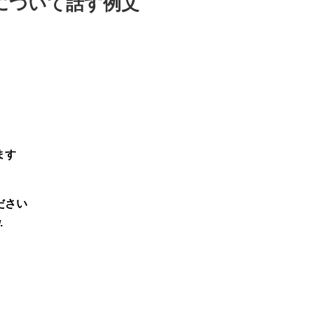
について話す例文
ます
ださい
.