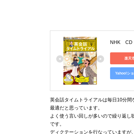
NHK　C
楽天
Yahoo!
英会話タイムトライアルは毎日10分
最適だと思っています。
よく使う言い回しが多いので繰り返し
です。
ディクテーションを行なっていますが