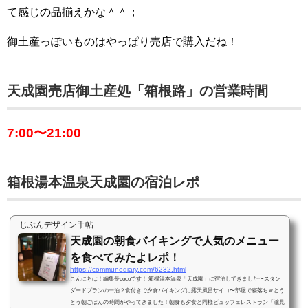
て感じの品揃えかな＾＾；
御土産っぽいものはやっぱり売店で購入だね！
天成園売店御土産処「箱根路」の営業時間
7:00〜21:00
箱根湯本温泉天成園の宿泊レポ
じぶんデザイン手帖
天成園の朝食バイキングで人気のメニュー
を食べてみたよレポ！
https://communediary.com/6232.html
こんにちは！編集長cocoです！ 箱根湯本温泉「天成園」に宿泊してきました〜スタン
ダードプランの一泊２食付きで夕食バイキングに露天風呂サイコ〜部屋で寝落ちｗとう
とう朝ごはんの時間がやってきました！朝食も夕食と同様ビュッフェレストラン「瀧見