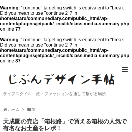
Warning
: "continue" targeting switch is equivalent to "break".
Did you mean to use "continue 2"? in
/home/ataru/communediary.com/public_html/wp-
content/plugins/jetpack/_inc/lib/class.media-summary.php
on line
77
Warning
: "continue" targeting switch is equivalent to "break".
Did you mean to use "continue 2"? in
/home/ataru/communediary.com/public_html/wp-
content/plugins/jetpack/_inc/lib/class.media-summary.php
on line
87
ライフスタイル・旅・ファッションを通して繋がる場所
ホーム
旅
天成園の売店「箱根路」で買える箱根の人気で
有名なお土産をレポ！