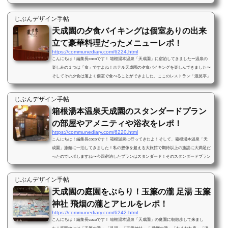
亭」でバイキングです！人気のライブキッチンのメニューや食べたものなどを画像でお
届けします！天成園の朝食バイキングにレストラン瀧見亭へ バイキングは楽しみ〜♪で
じぶんデザイン手帖
も朝だからちょっとテンション低めですｗ２階レストラン「瀧見亭」で朝食を！朝食の
天成園の夕食バイキングは個室ありの出来
時間は 7：00～9：00（最終入...
立て豪華料理だったメニューレポ！
https://communediary.com/6224.html
こんにちは！編集長cocoです！ 箱根湯本温泉「天成園」に宿泊してきました〜温泉の
楽しみの１つは「食」ですよね！ホテル天成園の夕食バイキングを楽しんできました〜
そしてその夕食は運よく個室で食べることができました。ここのレストラン「瀧見亭」
ではバイキングの他に「ライブキッチン」と言って出来立ての料理メニューをシェフが
振舞ってくれます。結構満足度の高い内容だったので料理の画像多めにレポします！天
じぶんデザイン手帖
成園の夕食バイキングは個室でゆったりできた！今回はスタンダードプランで一泊２食
箱根湯本温泉天成園のスタンダードプラン
付きだったので夕食と朝食付き...
の部屋やアメニティや浴衣をレポ！
https://communediary.com/6220.html
こんにちは！編集長cocoです！ 箱根温泉に行ってきたよ！そして、箱根湯本温泉「天
成園」旅館に一泊してきました！私の想像を超える大旅館で期待以上の施設に大満足だ
ったのでレポしますね〜今回宿泊したプランはスタンダード！そのスタンダードプラン
の部屋の内容やアメニティ、値段等をまとめてみました！箱根湯本温泉天成園スタンダ
ードプランを予約！ 実は箱根自体が初めて！今回は母の誕生日に箱根温泉旅行をプレ
じぶんデザイン手帖
ゼント＾＾それも一泊だなんて久しぶりの旅行だったし、ネットでいろんな箱根温泉旅
天成園の庭園をぶらり！玉簾の瀧 足湯 玉簾
館を見比べる毎日にちょっと疲労...
神社 飛烟の瀧とアヒルをレポ！
https://communediary.com/6242.html
こんにちは！編集長cocoです！ 箱根湯本温泉「天成園」の庭園に朝散歩して来まし