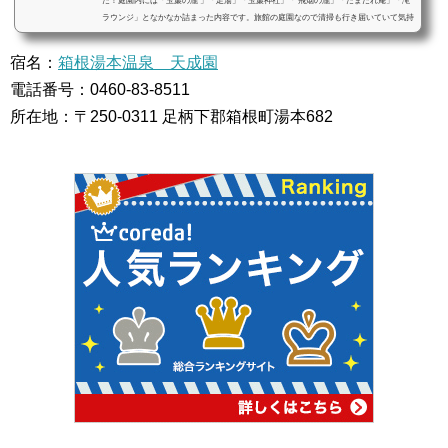
た！庭園内には「玉簾の瀧 」「足湯」「玉簾神社」「 飛烟の瀧」「たまだれ庵」「滝
ラウンジ」となかなか詰まった内容です。旅館の庭園なので清掃も行き届いていて気持
ちが良かったし、鯉やあひる達がお出迎えしてくれます＾＾天成園の庭園を朝散歩で足
湯を楽しんでみた！ 天成園の足湯は庭園の中にあるよ！ 天成園に到着した時がすでに
宿名：
箱根湯本温泉 天成園
夜だったので庭園のことはあまりわからずでしたが、運よく部屋の目の前が庭園の玉簾
電話番号：0460-83-8511
の瀧の目の前だったので風流なも...
所在地：〒250-0311 足柄下郡箱根町湯本682